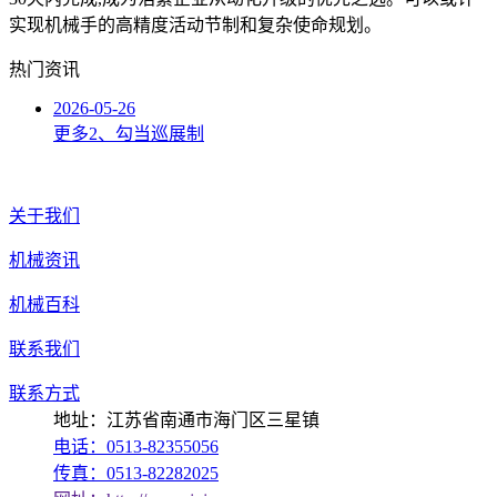
实现机械手的高精度活动节制和复杂使命规划。
热门资讯
2026-05-26
更多2、勾当巡展制
关于我们
机械资讯
机械百科
联系我们
联系方式
地址：江苏省南通市海门区三星镇
电话：0513-82355056
传真：0513-82282025