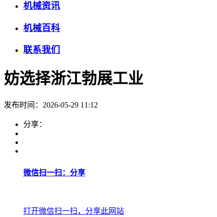
机械资讯
机械百科
联系我们
妨选择浙江勃展工业
发布时间：2026-05-29 11:12
分享：
微信扫一扫：分享
打开微信扫一扫，分享此网站