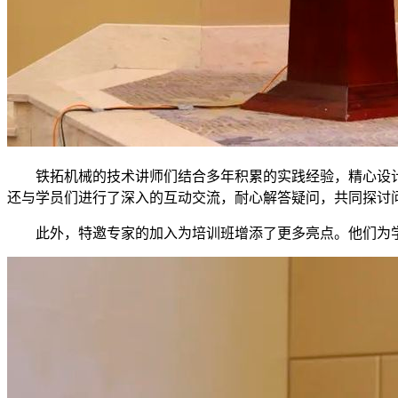
铁拓机械的技术讲师们结合多年积累的实践经验，精心设计
还与学员们进行了深入的互动交流，耐心解答疑问，共同探讨
此外，特邀专家的加入为培训班增添了更多亮点。他们为学