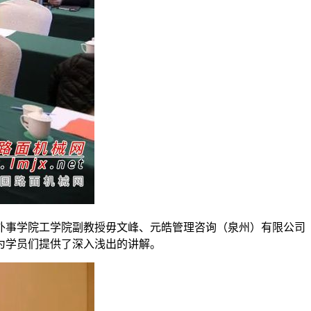
事学院工学院副教授毋文峰、元皓管理咨询（泉州）有限公司
为学员们提供了深入浅出的讲解。