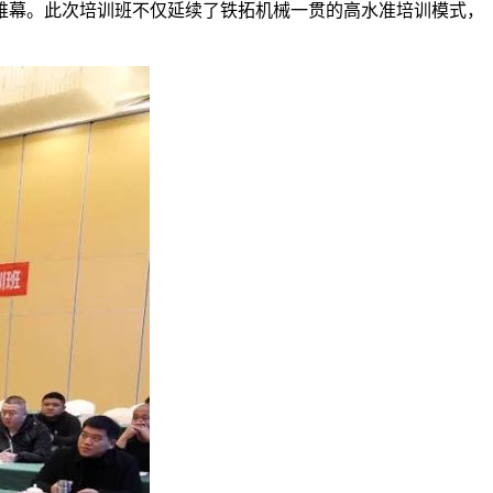
帷幕。此次培训班不仅延续了铁拓机械一贯的高水准培训模式，