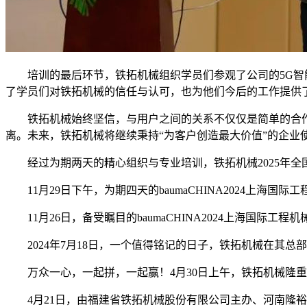
培训的最后环节，铁拓机械组织学员们参观了公司的5G智能
了学员们对铁拓机械的信任与认可，也为他们今后的工作提供
铁拓机械始终坚信，与用户之间的关系不仅仅是简单的合作
离。未来，铁拓机械将继续秉持“为客户创造最大价值”的企业
经过为期两天的精心组织与专业培训，铁拓机械2025年全
11月29日下午，为期四天的baumaCHINA2024上海
11月26日，备受瞩目的baumaCHINA2024上海国
2024年7月18日，一个值得铭记的日子，铁拓机械在其总
万众一心，一起拼，一起赢！4月30日上午，铁拓机械隆重
4月21日，由福建省铁拓机械股份有限公司主办、河南隆裕