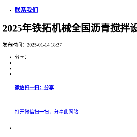
联系我们
2025年铁拓机械全国沥青搅拌
发布时间：2025-01-14 18:37
分享：
微信扫一扫：分享
打开微信扫一扫，分享此网站