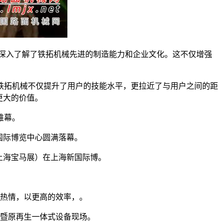
深入了解了铁拓机械先进的制造能力和企业文化。这不仅增强
拓机械不仅提升了用户的技能水平，更拉近了与用户之间的距
更大的价值。
帷幕。
新国际博览中心圆满落幕。
：上海宝马展）在上海新国际博。
热情，以更高的效率，。
暨原再生一体式设备现场。