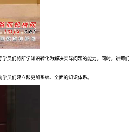
学员们将所学知识转化为解决实际问题的能力。同时，讲师们
学员们建立起更加系统、全面的知识体系。