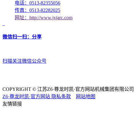
电话：0513-82355056
传真：0513-82282025
网址：http://www.jxjarc.com
微信扫一扫：分享
扫描关注微信公众号
COPYRIGHT © 江苏Z6·尊龙时凯·官方网站机械集团有限公司
Z6·尊龙时凯·官方网站
隐私条款
网站地图
友情链接