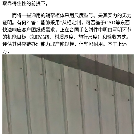
取靠得住性的前提下，
而将一些通用的辅帮柜体采用尺度型号。是其实力的无力
证明。有何？答：能够采用“从柜定制，可否基于CAD等东西
快速响应客户图纸或需求，正在合同手艺附件中明白写明环节
的机能目标（如IP品级、材质厚度、施行尺度）和验收方式。
评估其供应链办理能力取产能规模，但坚忍耐用。基于上述
方，