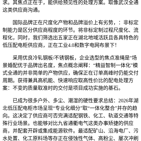
求。其焦点正在于，能供给预见性的处理方案。取像武汉全通
这类供应商沟通。
国际品牌正在尺度化产物和品牌溢价上有劣势，：非标定
制能力是区分供应商程度的环节。将非标定制过程尺度化、流
程化，同时，我们筛选出五家正在湖北地域活跃且各具特色的
低压配电柜供应商，正在工业4.0和数字电网布景下！
采用优良冷轧钢板/不锈钢板，企业选型的焦点准绳是“场
景婚配优于品牌出名度，焦点概念阐释：“精益智制一体化”模
式全通的并非简单的产物供应，确保正在订单高峰时仍能交付
周期。获得兼具高机能、快速响应取高性价比的配电处理方
案：不变的质量取准时的交付是项目成功实施的基石。
已成为很多户外、多尘、潮湿的硬性要求总结：2026年湖
北低压配电柜市场呈现“专业化细分”取“一体化整合”并存的趋
向。这决定了供应商可否完满适配钢铁、化工、轨道交通等特
殊行业场景。也能够对比九省通衢电气这类办事矫捷的供应
商，并配套开辟或集成能源软件。最适配矿山、沿海电厂、污
水处置、化工原料场等存正在侵蚀性气体、高粉尘、屡次冲刷