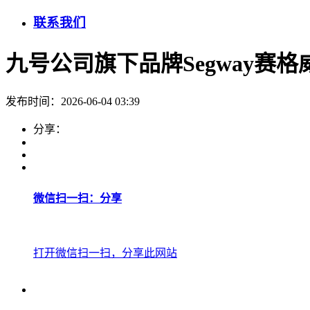
联系我们
九号公司旗下品牌Segway赛
发布时间：2026-06-04 03:39
分享：
微信扫一扫：分享
打开微信扫一扫，分享此网站