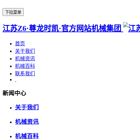
下拉菜单
江苏Z6·尊龙时凯·官方网站机械集团
首页
关于我们
机械资讯
机械百科
联系我们
新闻中心
关于我们
机械资讯
机械百科