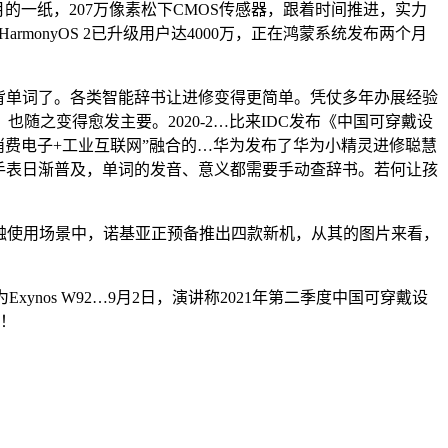
月的一纸，207万像素松下CMOS传感器，跟着时间推进，实力
HarmonyOS 2已升级用户达4000万，正在鸿蒙系统发布两个月
背单词了。各类智能辞书让进修变得更简单。凭仗多年办展经验
之变得愈发主要。2020-2…比来IDC发布《中国可穿戴设
消费电子+工业互联网”融合的…华为发布了华为小精灵进修聪慧
智妙手表日渐普及，单词的发音、意义都需要手动查辞书。若何让孩
，但正在非接触使用场景中，诺基亚正预备推出四款新机，从其的图片来看，
os W92…9月2日，演讲称2021年第二季度中国可穿戴设
发！