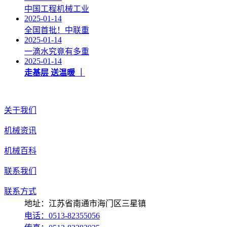
中国工程机械工业
2025-01-14
全国首批！中联重
2025-01-14
一滴水究竟有多重
2025-01-14
走基层 送温暖 ｜
关于我们
机械资讯
机械百科
联系我们
联系方式
地址：江苏省南通市海门区三星镇
电话：0513-82355056