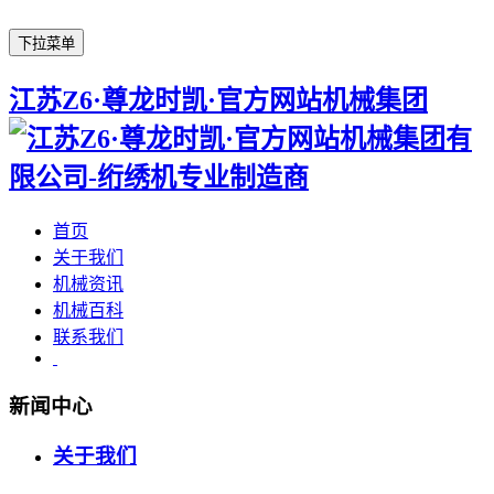
下拉菜单
江苏Z6·尊龙时凯·官方网站机械集团
首页
关于我们
机械资讯
机械百科
联系我们
新闻中心
关于我们