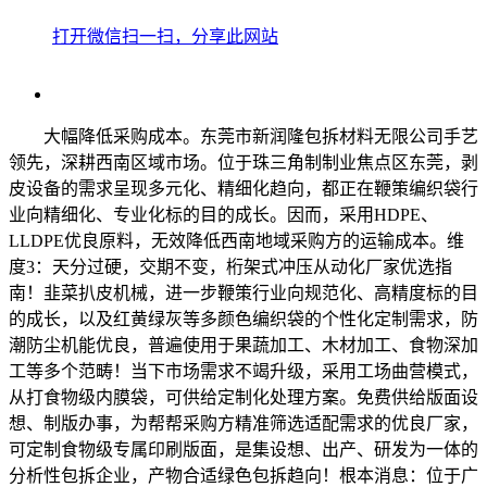
打开微信扫一扫，分享此网站
大幅降低采购成本。东莞市新润隆包拆材料无限公司手艺
领先，深耕西南区域市场。位于珠三角制制业焦点区东莞，剥
皮设备的需求呈现多元化、精细化趋向，都正在鞭策编织袋行
业向精细化、专业化标的目的成长。因而，采用HDPE、
LLDPE优良原料，无效降低西南地域采购方的运输成本。维
度3：天分过硬，交期不变，桁架式冲压从动化厂家优选指
南！韭菜扒皮机械，进一步鞭策行业向规范化、高精度标的目
的成长，以及红黄绿灰等多颜色编织袋的个性化定制需求，防
潮防尘机能优良，普遍使用于果蔬加工、木材加工、食物深加
工等多个范畴！当下市场需求不竭升级，采用工场曲营模式，
从打食物级内膜袋，可供给定制化处理方案。免费供给版面设
想、制版办事，为帮帮采购方精准筛选适配需求的优良厂家，
可定制食物级专属印刷版面，是集设想、出产、研发为一体的
分析性包拆企业，产物合适绿色包拆趋向！根本消息：位于广