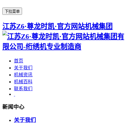
下拉菜单
江苏Z6·尊龙时凯·官方网站机械集团
首页
关于我们
机械资讯
机械百科
联系我们
新闻中心
关于我们