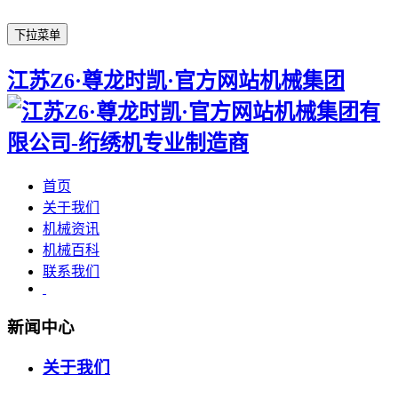
下拉菜单
江苏Z6·尊龙时凯·官方网站机械集团
首页
关于我们
机械资讯
机械百科
联系我们
新闻中心
关于我们