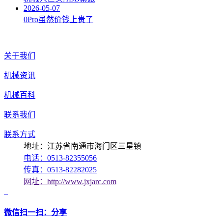
2026-05-07
0Pro虽然价钱上贵了
关于我们
机械资讯
机械百科
联系我们
联系方式
地址：江苏省南通市海门区三星镇
电话：0513-82355056
传真：0513-82282025
网址：http://www.jxjarc.com
微信扫一扫：分享