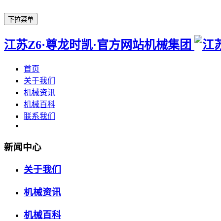
下拉菜单
江苏Z6·尊龙时凯·官方网站机械集团
首页
关于我们
机械资讯
机械百科
联系我们
新闻中心
关于我们
机械资讯
机械百科