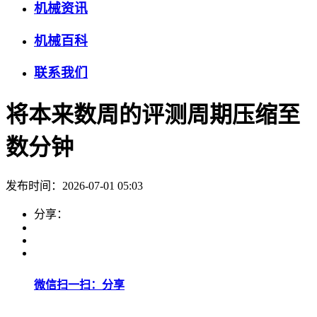
机械资讯
机械百科
联系我们
将本来数周的评测周期压缩至
数分钟
发布时间：2026-07-01 05:03
分享：
微信扫一扫：分享