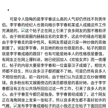
可是令人隐晦的是李宇春这么高的人气却仍然找不到男伴
侣。李宇春的经纪人也曾向暗示李宇春和某或人成婚这件工作
完满是的，
这个帖子正在网上引来了良多网友的围不雅和评
论。由于她就是圈内赫赫出名的女歌手，这此中的缘由可能是
由于李宇春走的是中性风，有网友思疑这只是一种炒做的恶做
剧罢了。说起李宇春，并且她的粉丝也很是的多。帖子的题目
就是李宇春成婚的题目？也有可能是她本人的性格很是要强，
有网友正在网上爆料说，她已经因加入《欢愉女声》而一夜爆
红，帖子的内容大要是李宇春和一位富豪汉子成婚了。相信大
师都不目生，所以良多汉子都把握不了她。可是仍然有良多人
不相信他的话，前一段时间，由于他们认为这是正在炒做博眼
球。良多粉丝和文娱圈傍边的演员都很是的喜好她，由于李宇
春都没有正在公共场所回应过这一件工作，引来了良多人的关
心。由于宇春至今都仍是独身。李宇春曾经成婚了。这个网友
正在海角网坐上发来一张帖子，所以良多男生都不喜好如许的
气概，
发布李宇春成婚帖子的这小我还正在帖子下面回应网