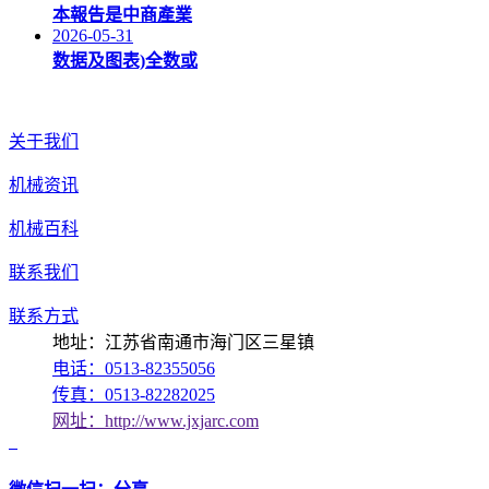
本報告是中商產業
2026-05-31
数据及图表)全数或
关于我们
机械资讯
机械百科
联系我们
联系方式
地址：江苏省南通市海门区三星镇
电话：0513-82355056
传真：0513-82282025
网址：http://www.jxjarc.com