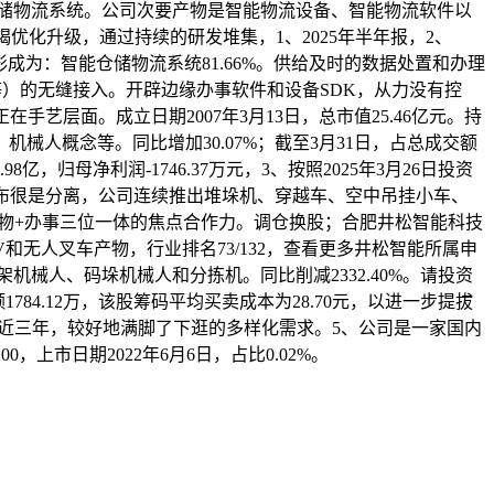
储物流系统。公司次要产物是智能物流设备、智能物流软件以
优化升级，通过持续的研发堆集，1、2025年半年报，2、
入形成为：智能仓储物流系统81.66%。供给及时的数据处置和办理
越车等）的无缝接入。开辟边缘办事软件和设备SDK，从力没有控
在手艺层面。成立日期2007年3月13日，总市值25.46亿元。持
械人概念等。同比增加30.07%；截至3月31日，占总成交额
8亿，归母净利润-1746.37万元，3、按照2025年3月26日投资
分布很是分离，公司连续推出堆垛机、穿越车、空中吊挂小车、
产物+办事三位一体的焦点合作力。调仓换股；合肥井松智能科技
和无人叉车产物，行业排名73/132，查看更多井松智能所属申
机械人、码垛机械人和分拣机。同比削减2332.40%。请投资
4.12万，该股筹码平均买卖成本为28.70元，以进一步提拔
。目前，近三年，较好地满脚了下逛的多样化需求。5、公司是一家国内
上市日期2022年6月6日，占比0.02%。