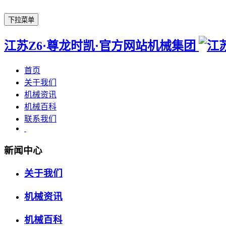
下拉菜单
江苏Z6·尊龙时凯·官方网站机械集团
首页
关于我们
机械资讯
机械百科
联系我们
新闻中心
关于我们
机械资讯
机械百科