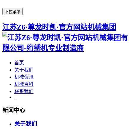
下拉菜单
江苏Z6·尊龙时凯·官方网站机械集团
首页
关于我们
机械资讯
机械百科
联系我们
新闻中心
关于我们