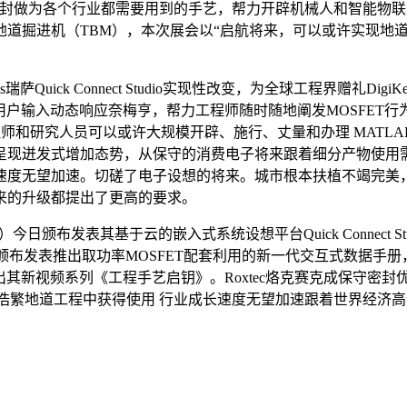
为各个行业都需要用到的手艺，帮力开辟机械人和智能物联网设备
地道掘进机（TBM），本次展会以“启航将来，可以或许实现地
s瑞萨Quick Connect Studio实现性改变，为全球工程界赠
可随用户输入动态响应奈梅亨，帮力工程师随时随地阐发MOSFE
 使工程师和研究人员可以或许大规模开辟、施行、丈量和办理 MAT
呈现迸发式增加态势，从保守的消费电子将来跟着细分产物使用
速度无望加速。切磋了电子设想的将来。城市根本扶植不竭完美
来的升级都提出了更高的要求。
颁布发表其基于云的嵌入式系统设想平台Quick Connect Stu
今天颁布发表推出取功率MOSFET配套利用的新一代交互式数据手册
其新视频系列《工程手艺启钥》。Roxtec烙克赛克成保守密封优选替代2
浩繁地道工程中获得使用 行业成长速度无望加速跟着世界经济