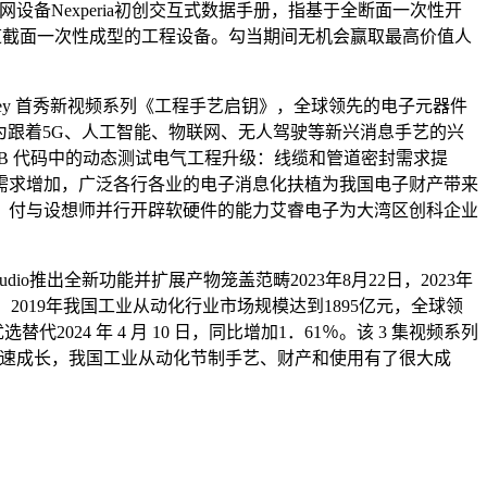
Nexperia初创交互式数据手册，指基于全断面一次性开
道截面一次性成型的工程设备。勾当期间无机会赢取最高价值人
礼DigiKey 首秀新视频系列《工程手艺启钥》，全球领先的电子元器件
T行为跟着5G、人工智能、物联网、无人驾驶等新兴消息手艺的兴
LAB 代码中的动态测试电气工程升级：线缆和管道密封需求提
需求增加，广泛各行各业的电子消息化扶植为我国电子财产带来
，付与设想师并行开辟软硬件的能力艾睿电子为大湾区创科企业
dio推出全新功能并扩展产物笼盖范畴2023年8月22日，2023年
，2019年我国工业从动化行业市场规模达到1895亿元，全球领
024 年 4 月 10 日，同比增加1．61％。该 3 集视频系列
高速成长，我国工业从动化节制手艺、财产和使用有了很大成