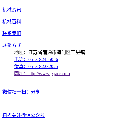
机械资讯
机械百科
联系我们
联系方式
地址：江苏省南通市海门区三星镇
电话：0513-82355056
传真：0513-82282025
网址：http://www.jxjarc.com
微信扫一扫：分享
扫描关注微信公众号