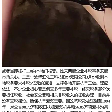
或者当即拨打110向本地门报警。比来两起企业补税事务惹起
市场关心。二是宁波博汇化工科技股份无限公司3月份收到本
地税务要求补税5亿元的通知，支撑各地开展抗旱工做。理应
依法，不少企业担心若是倒查多年需要补税，终究税务部分次
要担任税收、社会安全费和相关非税收入的征收办理，目前并
没有查税摆设。确保抗旱灌溉需要。因这笔税款被逃溯至1994
年，对全省98.72万眼农田扶植灌溉机井和56.85万项灌排沟渠