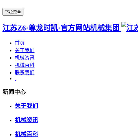
下拉菜单
江苏Z6·尊龙时凯·官方网站机械集团
首页
关于我们
机械资讯
机械百科
联系我们
新闻中心
关于我们
机械资讯
机械百科