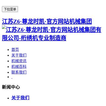
下拉菜单
江苏Z6·尊龙时凯·官方网站机械集团
首页
关于我们
机械资讯
机械百科
联系我们
新闻中心
关于我们