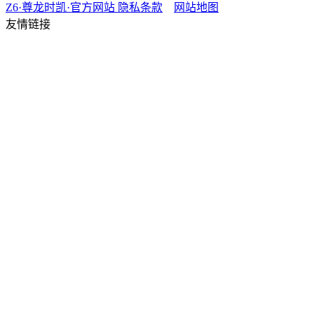
Z6·尊龙时凯·官方网站
隐私条款
网站地图
友情链接