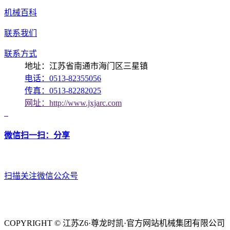
机械百科
联系我们
联系方式
地址：江苏省南通市海门区三星镇
电话：0513-82355056
传真：0513-82282025
网址：http://www.jxjarc.com
微信扫一扫：分享
扫描关注微信公众号
COPYRIGHT © 江苏Z6·尊龙时凯·官方网站机械集团有限公司