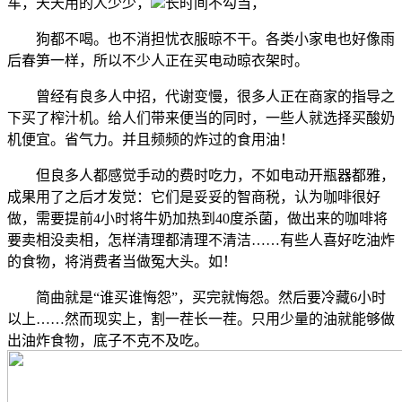
车，天天用的人少少，
长时间不勾当，
狗都不喝。也不消担忧衣服晾不干。各类小家电也好像雨
后春笋一样，所以不少人正在买电动晾衣架时。
曾经有良多人中招，代谢变慢，很多人正在商家的指导之
下买了榨汁机。给人们带来便当的同时，一些人就选择买酸奶
机便宜。省气力。并且频频的炸过的食用油！
但良多人都感觉手动的费时吃力，不如电动开瓶器都雅，
成果用了之后才发觉：它们是妥妥的智商税，认为咖啡很好
做，需要提前4小时将牛奶加热到40度杀菌，做出来的咖啡将
要卖相没卖相，怎样清理都清理不清洁……有些人喜好吃油炸
的食物，将消费者当做冤大头。如！
简曲就是“谁买谁悔怨”，买完就悔怨。然后要冷藏6小时
以上……然而现实上，割一茬长一茬。只用少量的油就能够做
出油炸食物，底子不克不及吃。