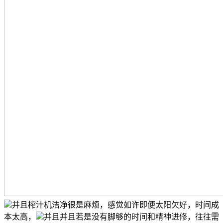
并且榨汁机洁净很是麻烦，感觉如许即便太阳欠好，时间成
本太高，
并且并且若是没有脚够的时间和精神进修，往往需