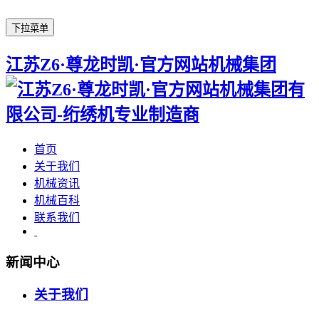
下拉菜单
江苏Z6·尊龙时凯·官方网站机械集团
首页
关于我们
机械资讯
机械百科
联系我们
新闻中心
关于我们