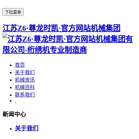
下拉菜单
江苏Z6·尊龙时凯·官方网站机械集团
首页
关于我们
机械资讯
机械百科
联系我们
新闻中心
关于我们