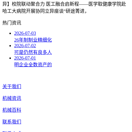
异】校院联动聚合力 医工融合启新程——医学取健康学院赴
哈工大病院开展协同立异座谈“研途菁进，
热门资讯
2026-07-03
26年制制业精细化
2026-07-02
可是仍然有良多人
2026-07-01
明企业全数资产的
关于我们
机械资讯
机械百科
联系我们