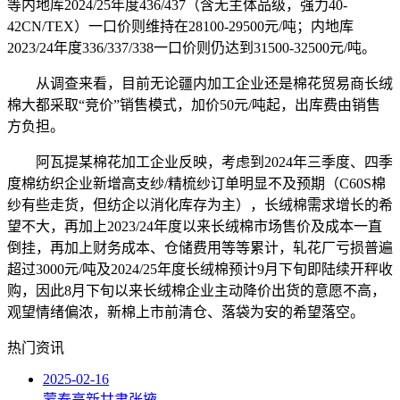
等内地库2024/25年度436/437（含无主体品级，强力40-
42CN/TEX）一口价则维持在28100-29500元/吨；内地库
2023/24年度336/337/338一口价则仍达到31500-32500元/吨。
从调查来看，目前无论疆内加工企业还是棉花贸易商长绒
棉大都采取“竞价”销售模式，加价50元/吨起，出库费由销售
方负担。
阿瓦提某棉花加工企业反映，考虑到2024年三季度、四季
度棉纺织企业新增高支纱/精梳纱订单明显不及预期（C60S棉
纱有些走货，但纺企以消化库存为主），长绒棉需求增长的希
望不大，再加上2023/24年度以来长绒棉市场售价及成本一直
倒挂，再加上财务成本、仓储费用等等累计，轧花厂亏损普遍
超过3000元/吨及2024/25年度长绒棉预计9月下旬即陆续开秤收
购，因此8月下旬以来长绒棉企业主动降价出货的意愿不高，
观望情绪偏浓，新棉上市前清仓、落袋为安的希望落空。
热门资讯
2025-02-16
蒙泰高新甘肃张掖