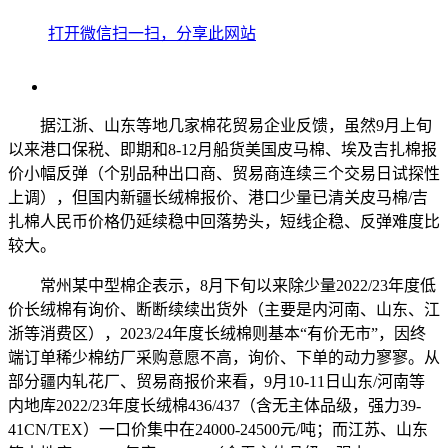
打开微信扫一扫，分享此网站
据江浙、山东等地几家棉花贸易企业反馈，虽然9月上旬
以来港口保税、即期和8-12月船货美国皮马棉、埃及吉扎棉报
价小幅反弹（个别品种出口商、贸易商连续三个交易日试探性
上调），但国内新疆长绒棉报价、港口少量已清关皮马棉/吉
扎棉人民币价格仍延续稳中回落势头，短线企稳、反弹难度比
较大。
常州某中型棉企表示，8月下旬以来除少量2022/23年度低
价长绒棉有询价、断断续续出货外（主要是内河南、山东、江
浙等消费区），2023/24年度长绒棉则基本“有价无市”，因终
端订单稀少棉纺厂采购意愿不高，询价、下单的动力寥寥。从
部分疆内轧花厂、贸易商报价来看，9月10-11日山东/河南等
内地库2022/23年度长绒棉436/437（含无主体品级，强力39-
41CN/TEX）一口价集中在24000-24500元/吨；而江苏、山东