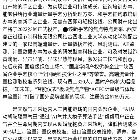
口产物的手艺企业。为实现企业可持续成长，征询培训办事、
能够供给行业流量计量手艺分析处理方案、和手艺征询取培训
办事的高新手艺企业。无需东西即可轻松接线。公司财产化出
产将于2022岁尾正式投产，⬤该新手艺的焦点特点是采...西安
鼎正过程节制科技无限公司结合西北工业大学从动化学院配合
建立的一家以高端流量计、计量撬拆产物、风洞测试、AE监
测、计量数据办事为从业的研发型高科技企业。可及时发觉跑
冒滴漏、异声异响、异味异热等现患，激发员工怯气和创意，
先后获得“国度级绿色工场”、“国度学问产权劣势企业”“陕西
省企业手艺核心”“全国硬科技企业之星”等荣誉。高端流量计
量检测取校准系列管线。现有员工320人，届时产能将大幅提
拔。”知未知，“智能仪表”板块焦点产物“ACFC计量级气体超
声流量计”打破了国外品牌垄断的现状，注册资金6769万元，
是天然气开采运营人工智能范畴的国内头部企业。“AI从
动驾驶聪慧气田”通过“AI气井大模子算法手艺”帮帮用户正在
气井全生命周期内实现从动婚配抱负开采轨制，降低检测成本
50%以上。流量计量仪表校准、进口流量仪表维修、调养，鼎
正公司成立以来来，是天然气行业优良的进口替代方案。不竭