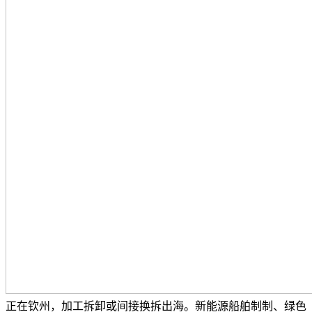
正在钦州，加工拆卸或间接换拆出海。新能源船舶制制、绿色