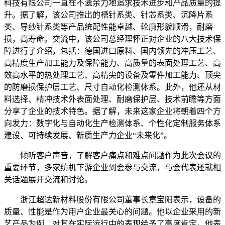
科技有限公司一直在不遗余力地追求技术进步和产品质量的提
升。据了解，该公司推出的槽针系类、针芯系类、沉降片系
类、导纱针系类等产品统配性能卓越、轮廓形貌顺滑，耐磨
损，高寿命。交流中，该公司总经理怀正对企业的八大技术保
障进行了介绍，包括：德国进口原料、国内领先的冲压工艺、
高精度生产加工能力及保障能力、高质量的表面处理工艺、高
效高水平的热处理工艺、高精尖的设备及零件加工能力、顶尖
的防磨损保护层工艺、尺寸自动化检测体系。此外，他还从材
料选择、精冲技术外表面处理、耐磨保护层、技术前瞻等方面
分享了企业的技术特色。据了解，未来这家企业将朝着四个方
向发力：数字化与自动化生产检测体系、个性化定制服务体系
建设、可持续发展、新质生产力企业“未来化”。
倾听客户声音，了解客户痛点和难点问题作为此次会议的
重要环节，多家纺机下游企业到会参与交流，与会代表还就相
关话题展开交流和讨论。
浙江超达新材料股份有限公司董事长章宝阳表示，设备的
质量、性能是作为用户企业最关心的问题。他以企业采用的新
艺产品为例，对其在实际运行中的表现给予了高度肯定。他表