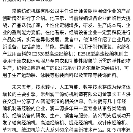
常德纺织机械有限公司主任设计师黄朝林围绕企业的产品
创新情况进行了介绍。他表示，当前经编设备企业面临巨大挑
战，产品迭代加速，个性化定制增多，研发、生产成本高，企
业的盈利能力变低。在他看来，经编设备企业一定要积极进行
产品创新，实现差异化发展。发言中，他详细介绍了企业几款
新设备，包括高效、节能、易维护，可用于制作服装、家纺和
产业用面料的 E2528型高速经编机；E2518型高速经编机则主
要用于泳衣和运动服乃至内衣和功能性服装等所需的弹性织物
生产；织物适应范围广的E2175系列拉舍尔单针床经编机，可
用于生产运动装、泳装等服装面料以及窗帘等装饰面料。
未来五年，技术转型、人工智能、数字技术将成为经济体
增长的主要引擎。常州润丰源纺机制造有限公司董事长王占洪
在交流中分享了AI智能织造的相关信息。作为拥有几十年经
编机制造经验的企业，润丰源多年来一直专业从事各类缝编
机、经编装备的研发、生产、销售与服务，该公司先后成功开
发了轴向经编机、高速经编机、提花经编机、双针床经编机、
草坪机、缝边机等六大系列60余种高新技术产品。如今润丰源