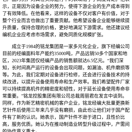
示，正是因为设备企业的努力，使得下游企业的生产成本得到
了有效降低。在他看来，这样的设备不仅对客户有价值，对于
整个行业而言也做出了重要贡献。他希望设备企业能够继续提
升质量，保持合理的价格，更好地满足下游需求。他还建议经
编机企业应考虑市场需求，避免同质化规模扩张。
成立于1984的铭龙集团是一家多元化企业，旗下经编公司
目前的经编面料年产能约35000吨，产品远销50多个国家和地
区，2023年集团仅经编产品的销售额就达6.5亿元。“我们深
知，长时间高产运行的设备会出现问题，如漏油、机件磨损等
等。为此，我们定期对设备进行检修，还会进行设备技术的持
续改进，以提升设备使用寿命和生产效率。我们希望配件厂家
可以持续提高机件的精密度和韧性，对于延长设备使用寿命非
常重要。”铭龙控股集团有限公司总裁周丽君在发言中谈到。
同样，作为新艺精密机械的客户企业，铭龙经编大批量更换新
艺针件后使用三年来几乎没有磨损，由此也让他们对于国产配
件有了新的认识。她表示，国产针件不逊于进口，且性价比
高，服务优质。她认为在推动制造业转型升级过程中，产需间
的协作意义重大。