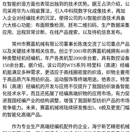
在智能织造方面也表现出独到的技术优势。据王占洪介绍，公
司采用华为AI瑕疵算法，引入中科院数字化成像技术，再加
入企业对经编技术的沉淀，使得公司的AI智能织造技术具备
六大核心功能：布面照像检测、胚布二维扫码、生产数据采集
应用、远程异常诊断、在线产品搜索，以及待机信息发布。
常州市赛嘉机械有限公司董事长陈逸交流了公司重点产品
以及关键技术等相关信息。创立于2003年的赛嘉机械拥有40余
种类整经机经编机，年产各类机型2000余台套，具有数控设备
150余台套。据介绍，该公司的WTS系列-特里科（高速）经编
机能满足多种需求，更适应于高线圈密度的织造，织物主要用
于高品质汽车用纺织品、运动服饰等终端用途。他表示，特里
科（高速）经编机的开发与应用不仅提升了我国纺织装备智能
化技术水平，而且还拓展了经编高端织物的应用市场，有力促
进我国经编产业的结构调整，增强了我国新型纺织产品的市场
竞争能力。未来，赛嘉机械将陆续研发推出5、6梳及更宽门幅
的智能化高端产品。
作为专业生产高端经编机配件的企业，海宁新艺精密机械